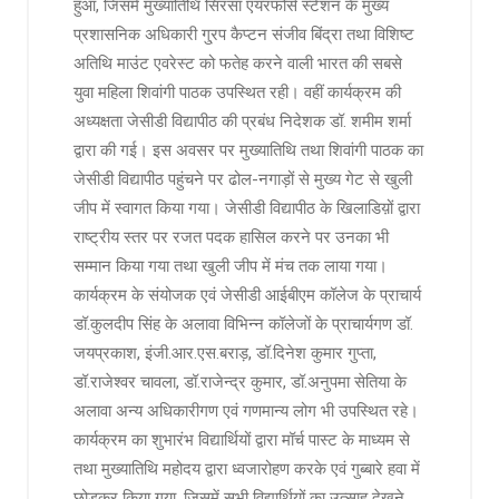
हुआ, जिसमें मुख्यातिथि सिरसा एयरफोर्स स्टेशन के मुख्य
प्रशासनिक अधिकारी गु्रप कैप्टन संजीव बिंद्रा तथा विशिष्ट
अतिथि माउंट एवरेस्ट को फतेह करने वाली भारत की सबसे
युवा महिला शिवांगी पाठक उपस्थित रही। वहीं कार्यक्रम की
अध्यक्षता जेसीडी विद्यापीठ की प्रबंध निदेशक डॉ. शमीम शर्मा
द्वारा की गई। इस अवसर पर मुख्यातिथि तथा शिवांगी पाठक का
जेसीडी विद्यापीठ पहुंचने पर ढोल-नगाड़ों से मुख्य गेट से खुली
जीप में स्वागत किया गया। जेसीडी विद्यापीठ के खिलाडिय़ों द्वारा
राष्ट्रीय स्तर पर रजत पदक हासिल करने पर उनका भी
सम्मान किया गया तथा खुली जीप में मंच तक लाया गया।
कार्यक्रम के संयोजक एवं जेसीडी आईबीएम कॉलेज के प्राचार्य
डॉ.कुलदीप सिंह के अलावा विभिन्न कॉलेजों के प्राचार्यगण डॉ.
जयप्रकाश, इंजी.आर.एस.बराड़, डॉ.दिनेश कुमार गुप्ता,
डॉ.राजेश्वर चावला, डॉ.राजेन्द्र कुमार, डॉ.अनुपमा सेतिया के
अलावा अन्य अधिकारीगण एवं गणमान्य लोग भी उपस्थित रहे।
कार्यक्रम का शुभारंभ विद्यार्थियों द्वारा मॉर्च पास्ट के माध्यम से
तथा मुख्यातिथि महोदय द्वारा ध्वजारोहण करके एवं गुब्बारे हवा में
छोड़कर किया गया, जिसमें सभी विद्यार्थियों का उत्साह देखने