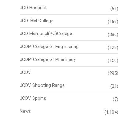
JCD Hospital
(61)
JCD IBM College
(166)
JCD Memorial(PG)College
(386)
JCDM College of Engineering
(128)
JCDM College of Pharmacy
(150)
JCDV
(295)
JCDV Shooting Range
(21)
JCDV Sports
(7)
News
(1,184)