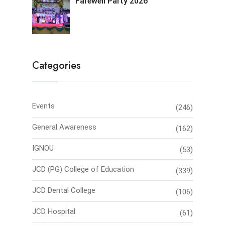
Farewell Party 2026
Categories
Events
(246)
General Awareness
(162)
IGNOU
(53)
JCD (PG) College of Education
(339)
JCD Dental College
(106)
JCD Hospital
(61)