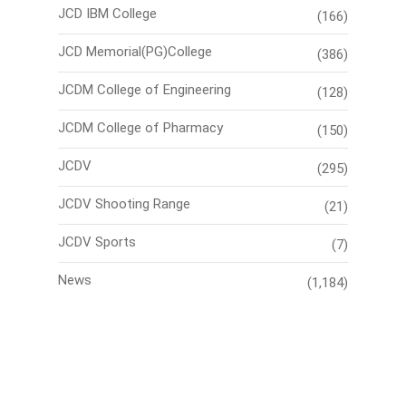
JCD IBM College
(166)
JCD Memorial(PG)College
(386)
JCDM College of Engineering
(128)
JCDM College of Pharmacy
(150)
JCDV
(295)
JCDV Shooting Range
(21)
JCDV Sports
(7)
News
(1,184)