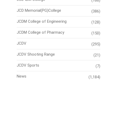
(166)
JCD Memorial(PG)College
(386)
JCDM College of Engineering
(128)
JCDM College of Pharmacy
(150)
JCDV
(295)
JCDV Shooting Range
(21)
JCDV Sports
(7)
News
(1,184)