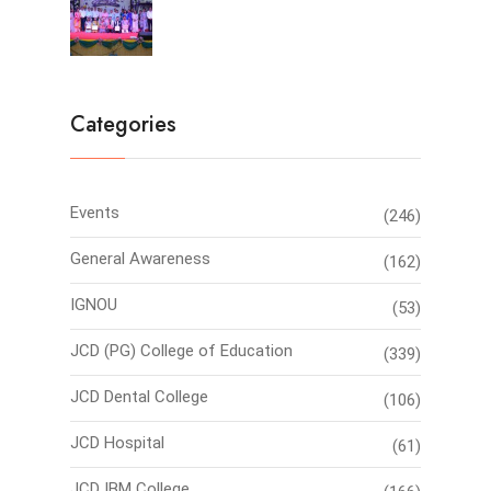
Categories
Events
(246)
General Awareness
(162)
IGNOU
(53)
JCD (PG) College of Education
(339)
JCD Dental College
(106)
JCD Hospital
(61)
JCD IBM College