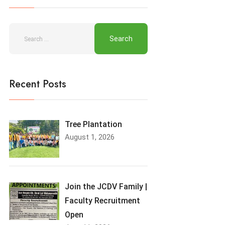
Recent Posts
Tree Plantation
August 1, 2026
Join the JCDV Family |
Faculty Recruitment
Open