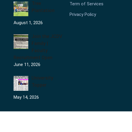
Tree
Term of Services
Plantation
Privacy Policy
August 1, 2026
Join the JCDV
Family |
Faculty
Recruitment Open
June 11, 2026
University
Topper
May 14, 2026