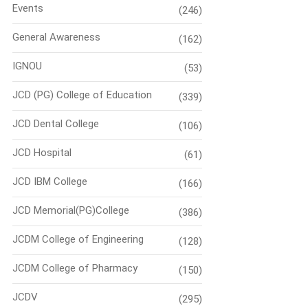
Events
(246)
General Awareness
(162)
IGNOU
(53)
JCD (PG) College of Education
(339)
JCD Dental College
(106)
JCD Hospital
(61)
JCD IBM College
(166)
JCD Memorial(PG)College
(386)
JCDM College of Engineering
(128)
JCDM College of Pharmacy
(150)
JCDV
(295)