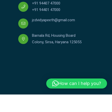
+91 94407 47000
+91 94401 47000
jcdvidyapeeth@gmail.com
Barnala Rd, Housing Board
Colony, Sirsa, Haryana 125055
How can I help you?