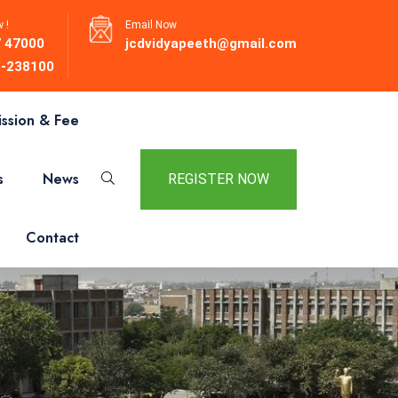
 !
Email Now
 47000
jcdvidyapeeth@gmail.com
-238100
ssion & Fee
s
News
REGISTER NOW
Contact