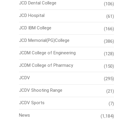
JCD Dental College
(106)
JCD Hospital
(61)
JCD IBM College
(166)
JCD Memorial(PG)College
(386)
JCDM College of Engineering
(128)
JCDM College of Pharmacy
(150)
JCDV
(295)
JCDV Shooting Range
(21)
JCDV Sports
(7)
News
(1,184)