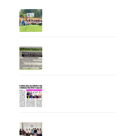
Tree Plantation
Join the JCDV Family | Faculty
Recruitment Open
University Topper
University Toppers