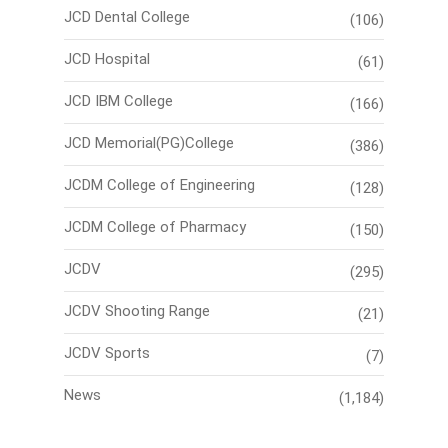
JCD Dental College
(106)
JCD Hospital
(61)
JCD IBM College
(166)
JCD Memorial(PG)College
(386)
JCDM College of Engineering
(128)
JCDM College of Pharmacy
(150)
JCDV
(295)
JCDV Shooting Range
(21)
JCDV Sports
(7)
News
(1,184)