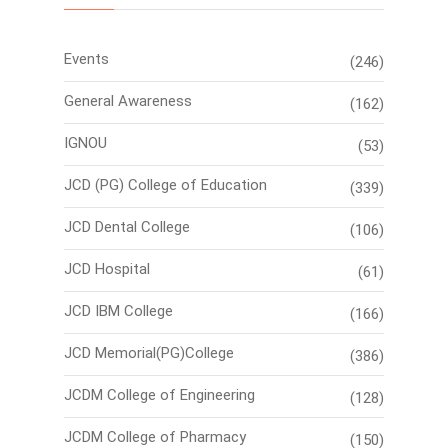
Events
(246)
General Awareness
(162)
IGNOU
(53)
JCD (PG) College of Education
(339)
JCD Dental College
(106)
JCD Hospital
(61)
JCD IBM College
(166)
JCD Memorial(PG)College
(386)
JCDM College of Engineering
(128)
JCDM College of Pharmacy
(150)