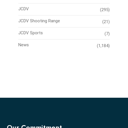
JCDV
(295)
JCDV Shooting Range
(21)
JCDV Sports
(7)
News
(1,184)
Our Commitment