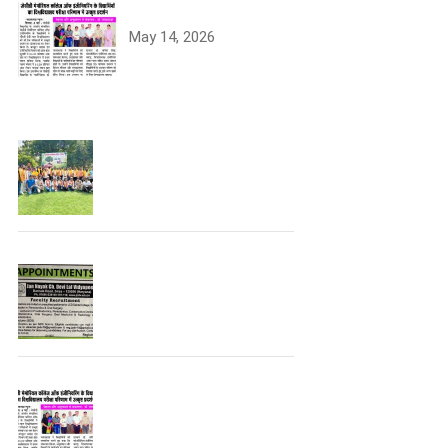
University Topper
May 14, 2026
Tree Plantation
Join the JCDV Family |
Faculty Recruitment
Open
University Topper