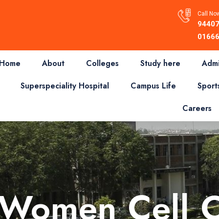
Call Now
94407
01666
Home
About
Colleges
Study here
Admi
Superspeciality Hospital
Campus Life
Sport
Careers
 Women Cell 