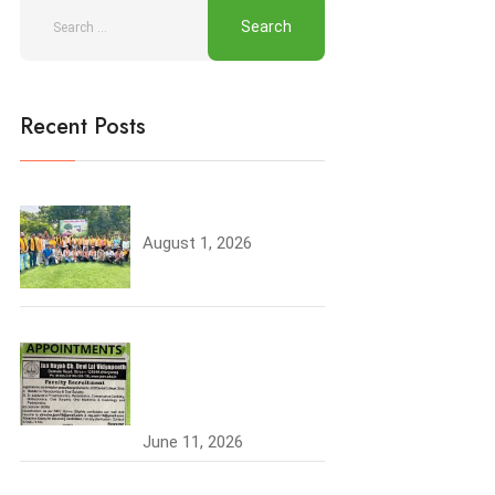
Recent Posts
Tree Plantation
August 1, 2026
Join the JCDV Family |
Faculty Recruitment
Open
June 11, 2026