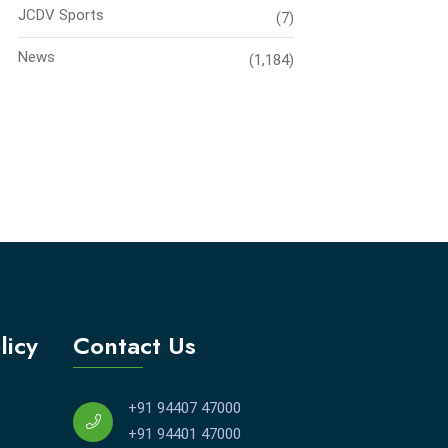
JCDV Sports
(7)
News
(1,184)
licy
Contact Us
+91 94407 47000
+91 94401 47000