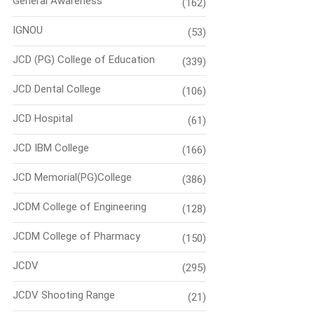
General Awareness
(162)
IGNOU
(53)
JCD (PG) College of Education
(339)
JCD Dental College
(106)
JCD Hospital
(61)
JCD IBM College
(166)
JCD Memorial(PG)College
(386)
JCDM College of Engineering
(128)
JCDM College of Pharmacy
(150)
JCDV
(295)
JCDV Shooting Range
(21)