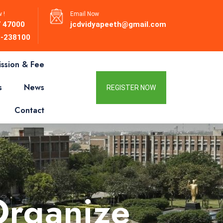
 !
Email Now
 47000
jcdvidyapeeth@gmail.com
-238100
ssion & Fee
s
News
REGISTER NOW
Contact
Organize