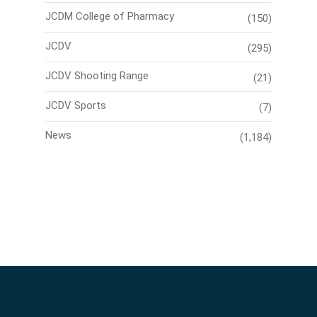
JCDM College of Pharmacy
(150)
JCDV
(295)
JCDV Shooting Range
(21)
JCDV Sports
(7)
News
(1,184)