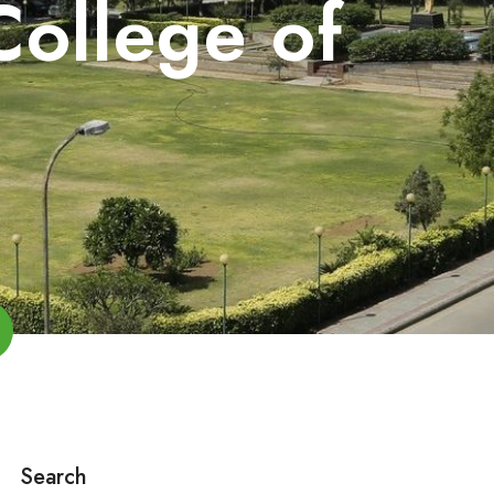
College of
Search