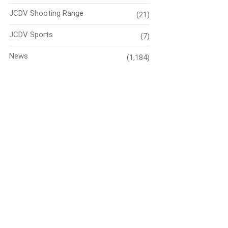
JCDV Shooting Range
(21)
JCDV Sports
(7)
News
(1,184)