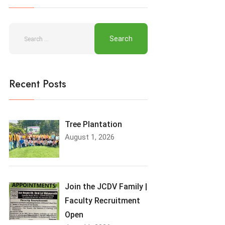
Recent Posts
Tree Plantation
August 1, 2026
Join the JCDV Family |
Faculty Recruitment
Open