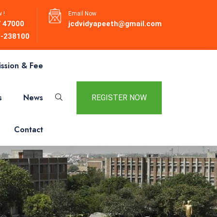
 !
Email Now
 47000
jcdvidyapeeth@gmail.com
-238100
ssion & Fee
s
News
REGISTER NOW
Contact