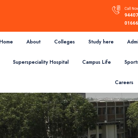
Call Now
94407
01666
Home
About
Colleges
Study here
Admi
Superspeciality Hospital
Campus Life
Sport
Careers