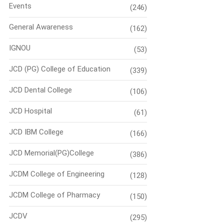
Events
(246)
General Awareness
(162)
IGNOU
(53)
JCD (PG) College of Education
(339)
JCD Dental College
(106)
JCD Hospital
(61)
JCD IBM College
(166)
JCD Memorial(PG)College
(386)
JCDM College of Engineering
(128)
JCDM College of Pharmacy
(150)
JCDV
(295)