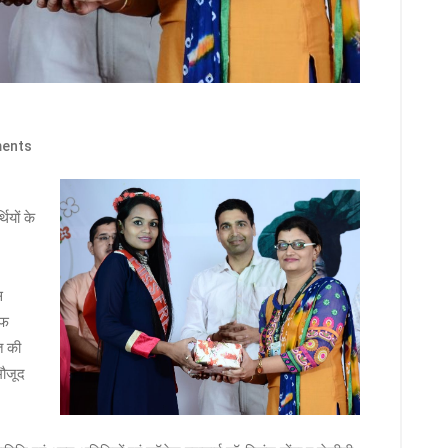
ents
थियों के
स
ऑफ
त की
मौजूद