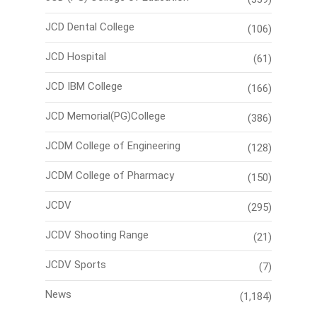
JCD Dental College
(106)
JCD Hospital
(61)
JCD IBM College
(166)
JCD Memorial(PG)College
(386)
JCDM College of Engineering
(128)
JCDM College of Pharmacy
(150)
JCDV
(295)
JCDV Shooting Range
(21)
JCDV Sports
(7)
News
(1,184)