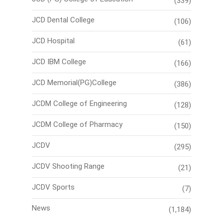
(339)
JCD Dental College
(106)
JCD Hospital
(61)
JCD IBM College
(166)
JCD Memorial(PG)College
(386)
JCDM College of Engineering
(128)
JCDM College of Pharmacy
(150)
JCDV
(295)
JCDV Shooting Range
(21)
JCDV Sports
(7)
News
(1,184)