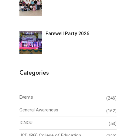
Farewell Party 2026
Categories
Events
(246)
General Awareness
(162)
IGNOU
(53)
JCD (PG) College of Education