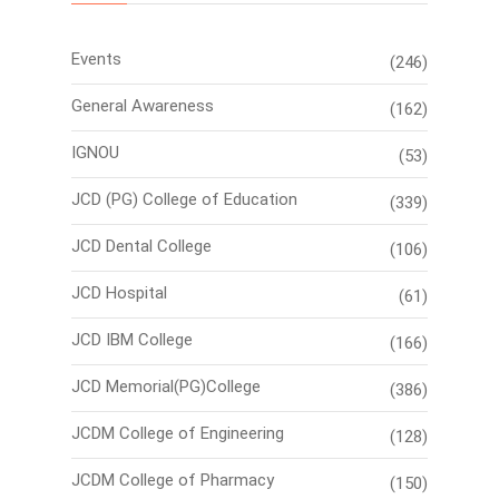
Events
(246)
General Awareness
(162)
IGNOU
(53)
JCD (PG) College of Education
(339)
JCD Dental College
(106)
JCD Hospital
(61)
JCD IBM College
(166)
JCD Memorial(PG)College
(386)
JCDM College of Engineering
(128)
JCDM College of Pharmacy
(150)