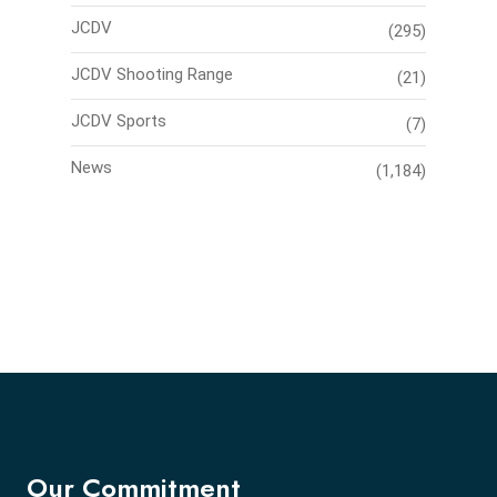
JCDV
(295)
JCDV Shooting Range
(21)
JCDV Sports
(7)
News
(1,184)
Our Commitment