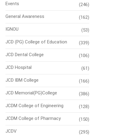
Events
(246)
General Awareness
(162)
IGNOU
(53)
JCD (PG) College of Education
(339)
JCD Dental College
(106)
JCD Hospital
(61)
JCD IBM College
(166)
JCD Memorial(PG)College
(386)
JCDM College of Engineering
(128)
JCDM College of Pharmacy
(150)
JCDV
(295)