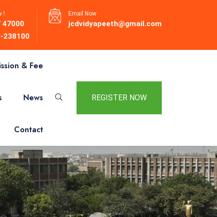
 !
Email Now
 47000
jcdvidyapeeth@gmail.com
-238100
ssion & Fee
s
News
REGISTER NOW
Contact