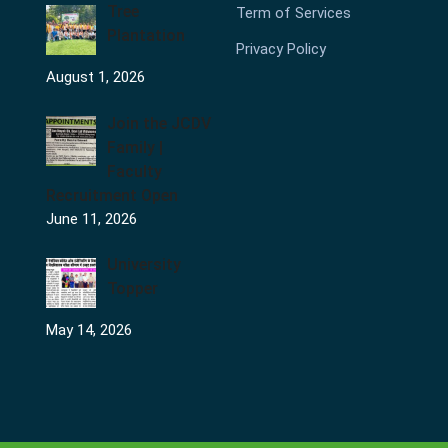
Tree
Term of Services
Plantation
Privacy Policy
August 1, 2026
Join the JCDV
Family |
Faculty
Recruitment Open
June 11, 2026
University
Topper
May 14, 2026