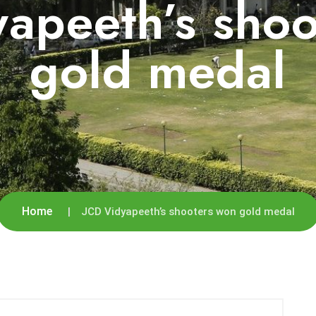
apeeth’s sho
gold medal
Home
JCD Vidyapeeth’s shooters won gold medal