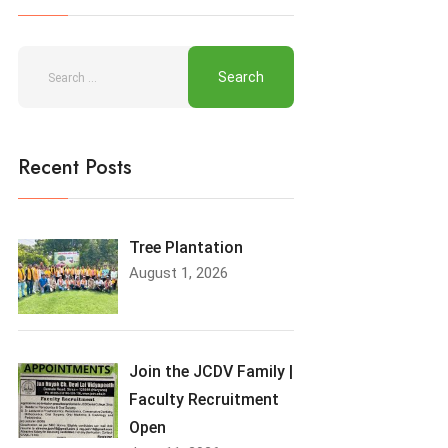
Recent Posts
Tree Plantation
August 1, 2026
Join the JCDV Family |
Faculty Recruitment
Open