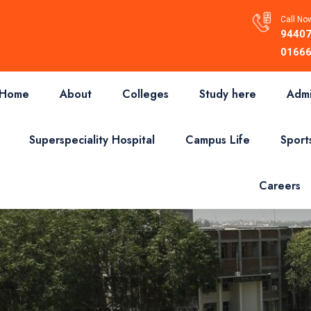
Call Now
94407
01666
Home
About
Colleges
Study here
Admi
Superspeciality Hospital
Campus Life
Sport
Careers