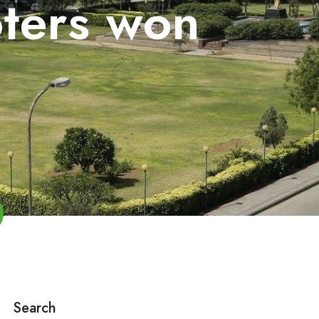
oters won
Search