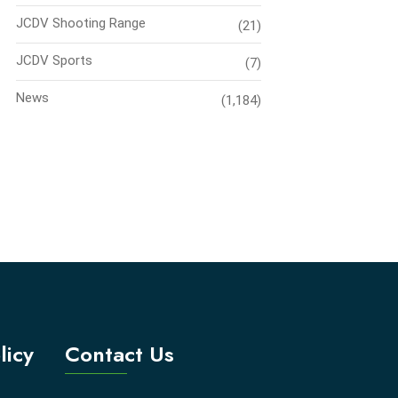
JCDV Shooting Range
(21)
JCDV Sports
(7)
News
(1,184)
licy
Contact Us