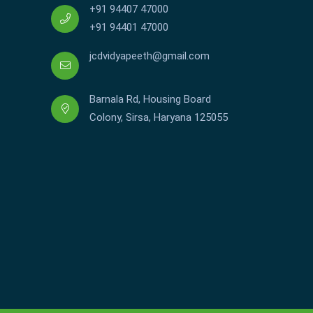
+91 94407 47000
+91 94401 47000
jcdvidyapeeth@gmail.com
Barnala Rd, Housing Board
Colony, Sirsa, Haryana 125055