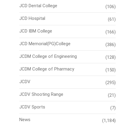
JCD Dental College
(106)
JCD Hospital
(61)
JCD IBM College
(166)
JCD Memorial(PG)College
(386)
JCDM College of Engineering
(128)
JCDM College of Pharmacy
(150)
JCDV
(295)
JCDV Shooting Range
(21)
JCDV Sports
(7)
News
(1,184)