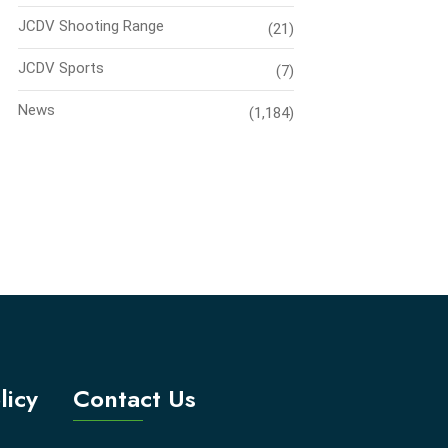
JCDV Shooting Range
(21)
JCDV Sports
(7)
News
(1,184)
licy
Contact Us