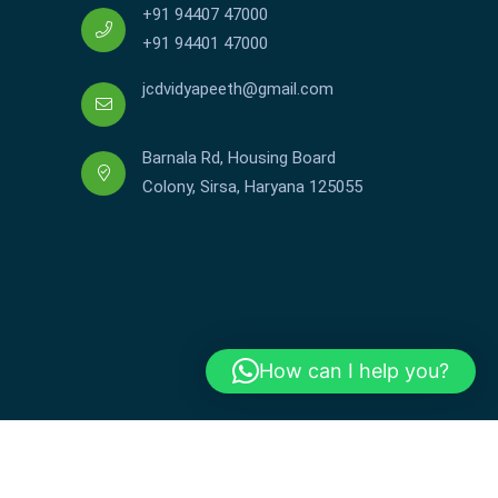
+91 94407 47000
+91 94401 47000
jcdvidyapeeth@gmail.com
Barnala Rd, Housing Board
Colony, Sirsa, Haryana 125055
How can I help you?