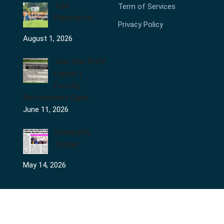
Tree
Term of Services
Plantation
Privacy Policy
August 1, 2026
Join the JCDV
Family |
Faculty
Recruitment Open
June 11, 2026
University
Topper
May 14, 2026