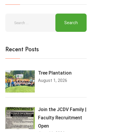
Recent Posts
Tree Plantation
August 1, 2026
Join the JCDV Family |
Faculty Recruitment
Open