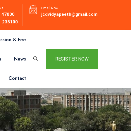
 !
Email Now
 47000
jcdvidyapeeth@gmail.com
-238100
ssion & Fee
s
News
REGISTER NOW
Contact