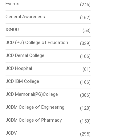
Events
(246)
General Awareness
(162)
IGNOU
(53)
JCD (PG) College of Education
(339)
JCD Dental College
(106)
JCD Hospital
(61)
JCD IBM College
(166)
JCD Memorial(PG)College
(386)
JCDM College of Engineering
(128)
JCDM College of Pharmacy
(150)
JCDV
(295)