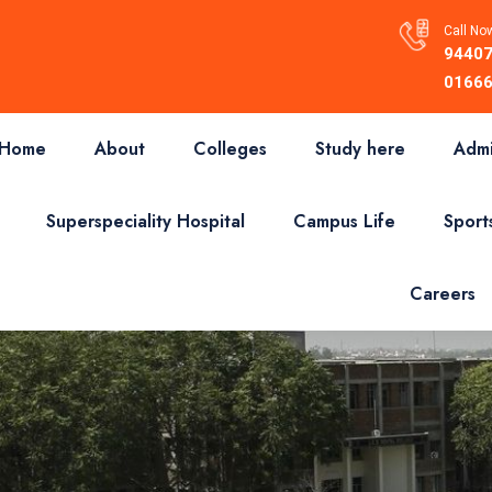
Call Now
94407
01666
Home
About
Colleges
Study here
Admi
Superspeciality Hospital
Campus Life
Sport
Careers