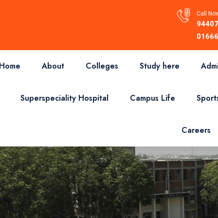
Call Now
94407
01666
Home
About
Colleges
Study here
Admi
Superspeciality Hospital
Campus Life
Sport
Careers