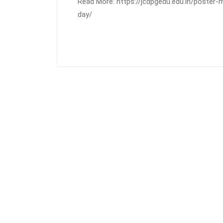
Read More: https://jcdpgedu.edu.in/poster
day/