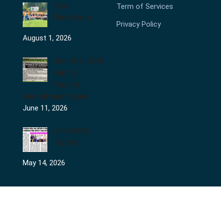
Tree
Term of Services
Plantation
Privacy Policy
August 1, 2026
Join the JCDV
Family |
Faculty
Recruitment Open
June 11, 2026
University
Topper
May 14, 2026