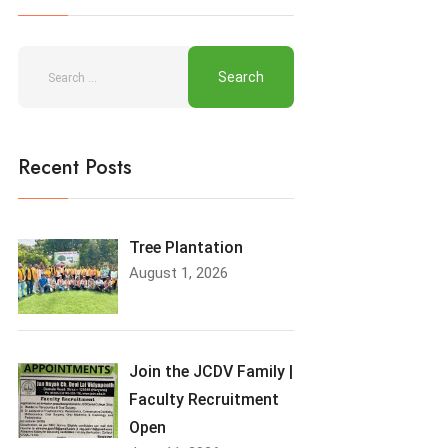
Recent Posts
Tree Plantation
August 1, 2026
Join the JCDV Family |
Faculty Recruitment
Open