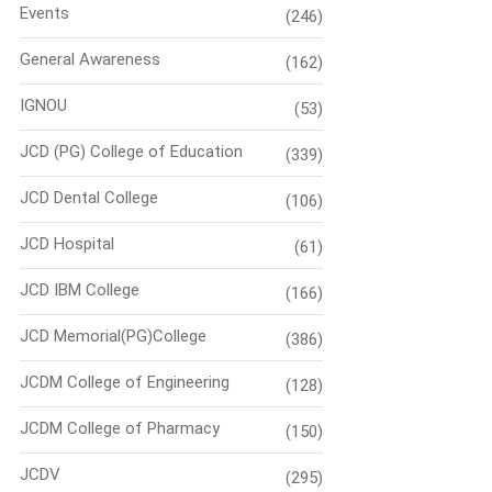
Events
(246)
General Awareness
(162)
IGNOU
(53)
JCD (PG) College of Education
(339)
JCD Dental College
(106)
JCD Hospital
(61)
JCD IBM College
(166)
JCD Memorial(PG)College
(386)
JCDM College of Engineering
(128)
JCDM College of Pharmacy
(150)
JCDV
(295)