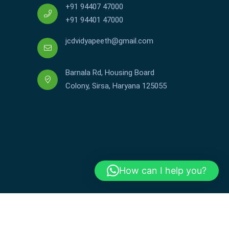
+91 94407 47000
+91 94401 47000
jcdvidyapeeth@gmail.com
Barnala Rd, Housing Board
Colony, Sirsa, Haryana 125055
How can I help you?