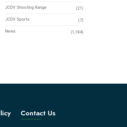
JCDV Shooting Range
(21)
JCDV Sports
(7)
News
(1,184)
licy
Contact Us