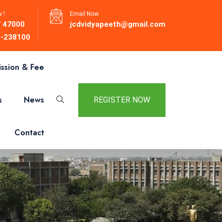
 !
Email Now
 47000
jcdvidyapeeth@gmail.com
-238100
ssion & Fee
s
News
REGISTER NOW
Contact