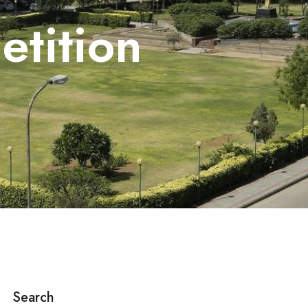
tition
Search