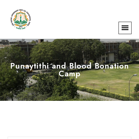
Punaytithi and Blood Bonation
Camp