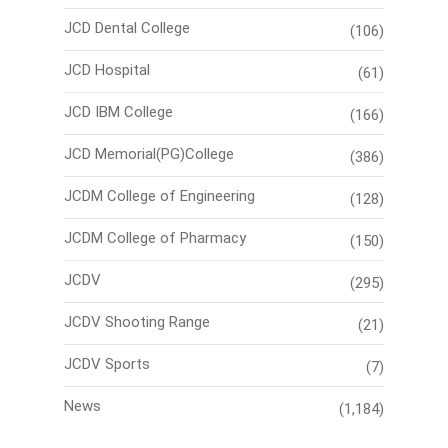
JCD Dental College
(106)
JCD Hospital
(61)
JCD IBM College
(166)
JCD Memorial(PG)College
(386)
JCDM College of Engineering
(128)
JCDM College of Pharmacy
(150)
JCDV
(295)
JCDV Shooting Range
(21)
JCDV Sports
(7)
News
(1,184)