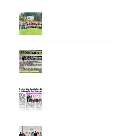
Tree Plantation
Join the JCDV Family | Faculty
Recruitment Open
University Topper
University Toppers