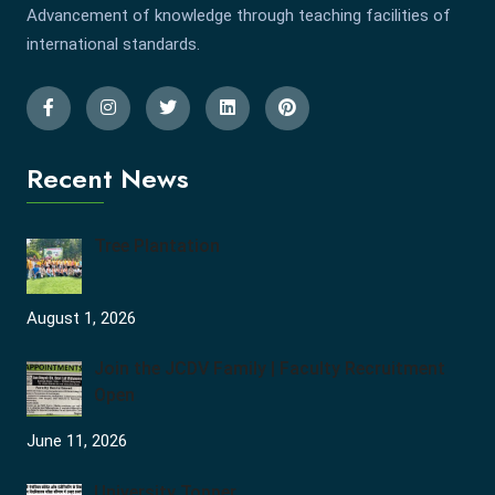
Advancement of knowledge through teaching facilities of
international standards.
Recent News
Tree Plantation
August 1, 2026
Join the JCDV Family | Faculty Recruitment
Open
June 11, 2026
University Topper