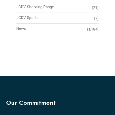
JCDV Shooting Range
(21)
JCDV Sports
(7)
News
(1,184)
Our Commitment