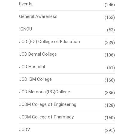
Events
(246)
General Awareness
(162)
IGNOU
(53)
JCD (PG) College of Education
(339)
JCD Dental College
(106)
JCD Hospital
(61)
JCD IBM College
(166)
JCD Memorial(PG)College
(386)
JCDM College of Engineering
(128)
JCDM College of Pharmacy
(150)
JCDV
(295)