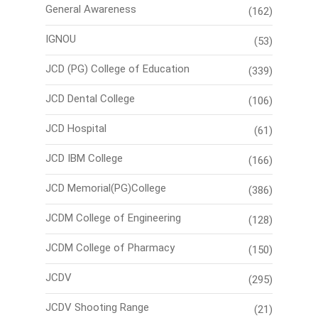
General Awareness
(162)
IGNOU
(53)
JCD (PG) College of Education
(339)
JCD Dental College
(106)
JCD Hospital
(61)
JCD IBM College
(166)
JCD Memorial(PG)College
(386)
JCDM College of Engineering
(128)
JCDM College of Pharmacy
(150)
JCDV
(295)
JCDV Shooting Range
(21)