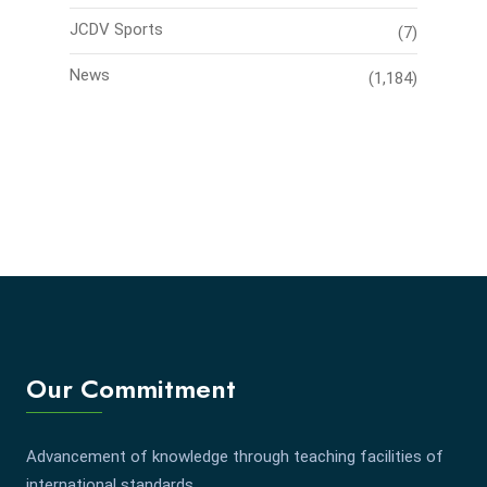
JCDV Sports
(7)
News
(1,184)
Our Commitment
Advancement of knowledge through teaching facilities of
international standards.