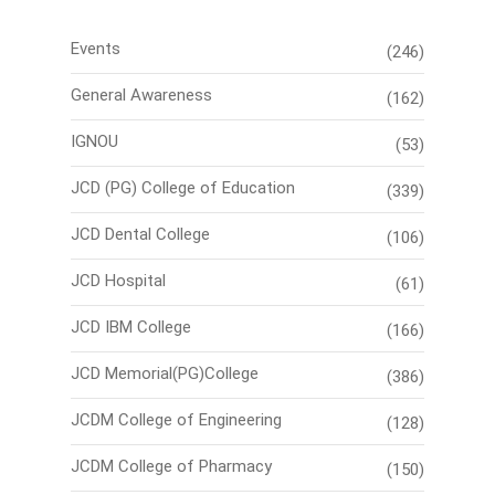
Events
(246)
General Awareness
(162)
IGNOU
(53)
JCD (PG) College of Education
(339)
JCD Dental College
(106)
JCD Hospital
(61)
JCD IBM College
(166)
JCD Memorial(PG)College
(386)
JCDM College of Engineering
(128)
JCDM College of Pharmacy
(150)