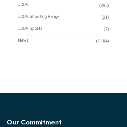
JCDV
(295)
JCDV Shooting Range
(21)
JCDV Sports
(7)
News
(1,184)
Our Commitment