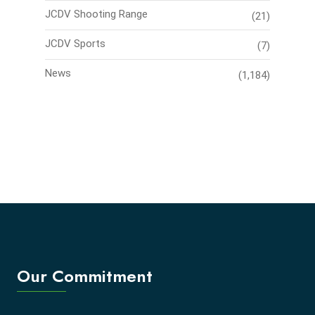
JCDV Shooting Range
(21)
JCDV Sports
(7)
News
(1,184)
Our Commitment