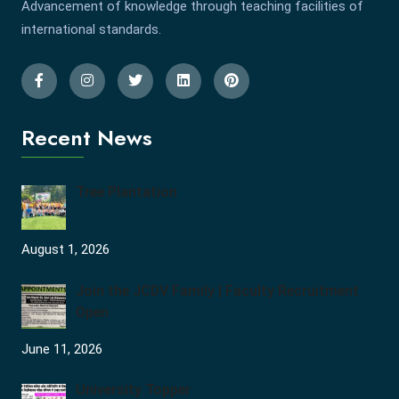
Advancement of knowledge through teaching facilities of
international standards.
Recent News
Tree Plantation
August 1, 2026
Join the JCDV Family | Faculty Recruitment
Open
June 11, 2026
University Topper