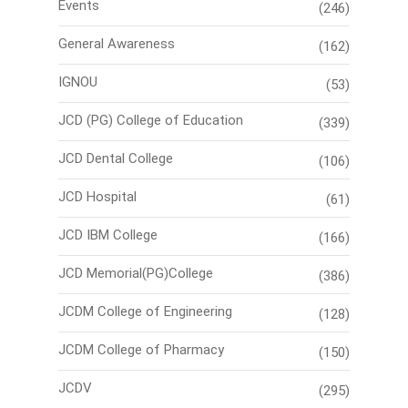
Events
(246)
General Awareness
(162)
IGNOU
(53)
JCD (PG) College of Education
(339)
JCD Dental College
(106)
JCD Hospital
(61)
JCD IBM College
(166)
JCD Memorial(PG)College
(386)
JCDM College of Engineering
(128)
JCDM College of Pharmacy
(150)
JCDV
(295)