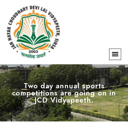
Two day annual sports
competitions are going on in
JCD Vidyapeeth.