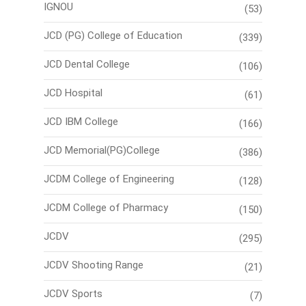
IGNOU
(53)
JCD (PG) College of Education
(339)
JCD Dental College
(106)
JCD Hospital
(61)
JCD IBM College
(166)
JCD Memorial(PG)College
(386)
JCDM College of Engineering
(128)
JCDM College of Pharmacy
(150)
JCDV
(295)
JCDV Shooting Range
(21)
JCDV Sports
(7)