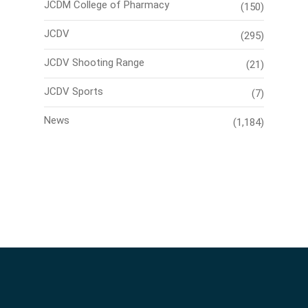
JCDM College of Pharmacy
(150)
JCDV
(295)
JCDV Shooting Range
(21)
JCDV Sports
(7)
News
(1,184)