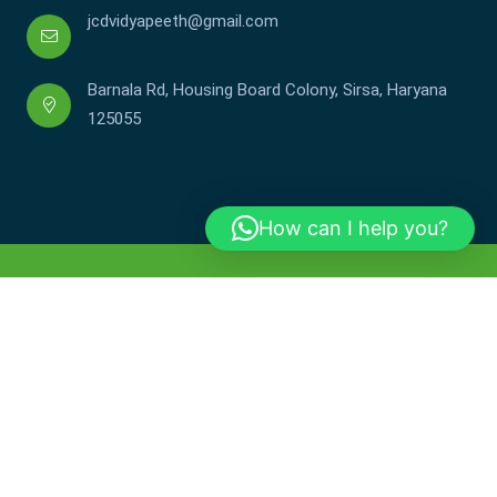
jcdvidyapeeth@gmail.com
Barnala Rd, Housing Board Colony, Sirsa, Haryana
125055
How can I help you?
Copyright © JCDV 2002-2025. All Rights Reserved.