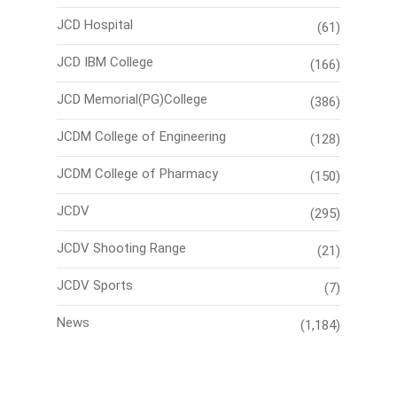
JCD Hospital
(61)
JCD IBM College
(166)
JCD Memorial(PG)College
(386)
JCDM College of Engineering
(128)
JCDM College of Pharmacy
(150)
JCDV
(295)
JCDV Shooting Range
(21)
JCDV Sports
(7)
News
(1,184)