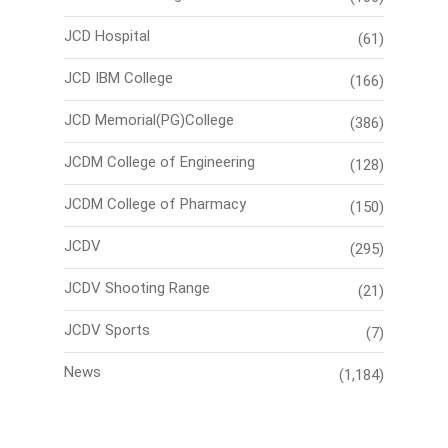
JCD Hospital
(61)
JCD IBM College
(166)
JCD Memorial(PG)College
(386)
JCDM College of Engineering
(128)
JCDM College of Pharmacy
(150)
JCDV
(295)
JCDV Shooting Range
(21)
JCDV Sports
(7)
News
(1,184)