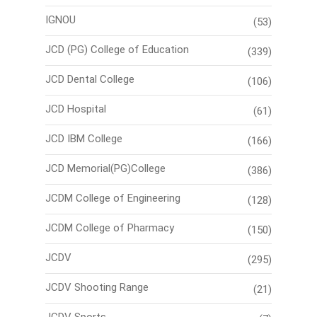
IGNOU
(53)
JCD (PG) College of Education
(339)
JCD Dental College
(106)
JCD Hospital
(61)
JCD IBM College
(166)
JCD Memorial(PG)College
(386)
JCDM College of Engineering
(128)
JCDM College of Pharmacy
(150)
JCDV
(295)
JCDV Shooting Range
(21)