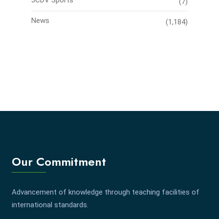
JCDV Sports
(7)
News
(1,184)
Our Commitment
Advancement of knowledge through teaching facilities of
international standards.