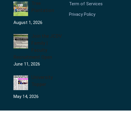
Tree
Term of Services
Plantation
Privacy Policy
August 1, 2026
Join the JCDV
Family |
Faculty
Recruitment Open
June 11, 2026
University
Topper
May 14, 2026