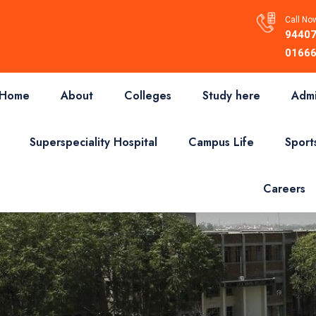
Call Now
94407
01666
Home
About
Colleges
Study here
Admi
Superspeciality Hospital
Campus Life
Sport
Careers