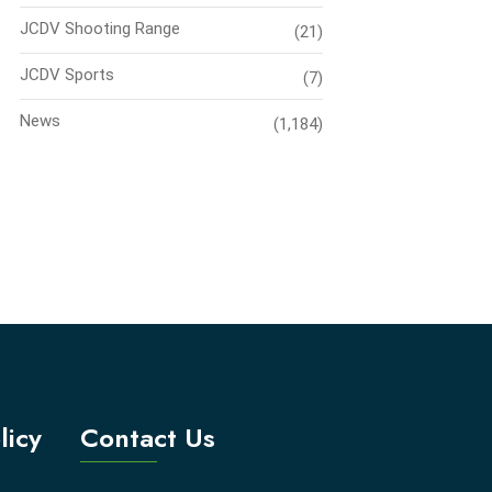
JCDV Shooting Range
(21)
JCDV Sports
(7)
News
(1,184)
licy
Contact Us