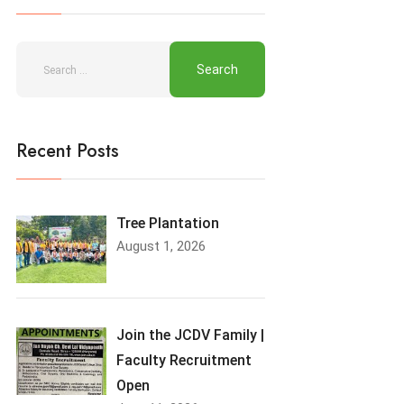
Recent Posts
Tree Plantation
August 1, 2026
Join the JCDV Family |
Faculty Recruitment
Open