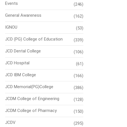
Events
(246)
General Awareness
(162)
IGNOU
(53)
JCD (PG) College of Education
(339)
JCD Dental College
(106)
JCD Hospital
(61)
JCD IBM College
(166)
JCD Memorial(PG)College
(386)
JCDM College of Engineering
(128)
JCDM College of Pharmacy
(150)
JCDV
(295)