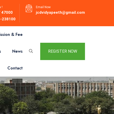
 !
Email Now
 47000
jcdvidyapeeth@gmail.com
-238100
ssion & Fee
s
News
REGISTER NOW
Contact