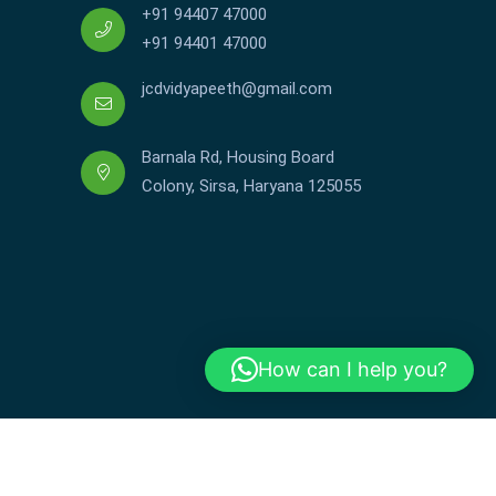
+91 94407 47000
+91 94401 47000
jcdvidyapeeth@gmail.com
Barnala Rd, Housing Board
Colony, Sirsa, Haryana 125055
How can I help you?