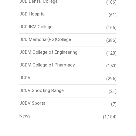
JCD Dental College
(106)
JCD Hospital
(61)
JCD IBM College
(166)
JCD Memorial(PG)College
(386)
JCDM College of Engineering
(128)
JCDM College of Pharmacy
(150)
JCDV
(295)
JCDV Shooting Range
(21)
JCDV Sports
(7)
News
(1,184)