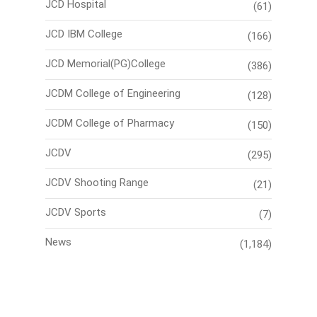
JCD Hospital
(61)
JCD IBM College
(166)
JCD Memorial(PG)College
(386)
JCDM College of Engineering
(128)
JCDM College of Pharmacy
(150)
JCDV
(295)
JCDV Shooting Range
(21)
JCDV Sports
(7)
News
(1,184)