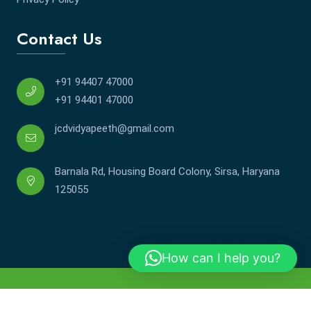
Contact Us
+91 94407 47000
+91 94401 47000
jcdvidyapeeth@gmail.com
Barnala Rd, Housing Board Colony, Sirsa, Haryana
125055
How can I help you?