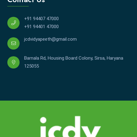
+91 94407 47000
+91 94401 47000
jcdvidyapeeth@gmail.com
Barnala Rd, Housing Board Colony, Sirsa, Haryana
125055