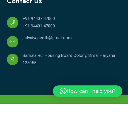
Contact Us
+91 94407 47000
+91 94401 47000
jcdvidyapeeth@gmail.com
Barnala Rd, Housing Board Colony, Sirsa, Haryana
125055
How can I help you?