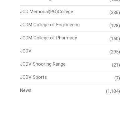
JCD Memorial(PG)College
(386)
JCDM College of Engineering
(128)
JCDM College of Pharmacy
(150)
JCDV
(295)
JCDV Shooting Range
(21)
JCDV Sports
(7)
News
(1,184)