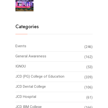
Categories
Events
(246)
General Awareness
(162)
IGNOU
(53)
JCD (PG) College of Education
(339)
JCD Dental College
(106)
JCD Hospital
(61)
JCD IBM College
(166)