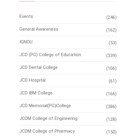
Events
(246)
General Awareness
(162)
IGNOU
(53)
JCD (PG) College of Education
(339)
JCD Dental College
(106)
JCD Hospital
(61)
JCD IBM College
(166)
JCD Memorial(PG)College
(386)
JCDM College of Engineering
(128)
JCDM College of Pharmacy
(150)