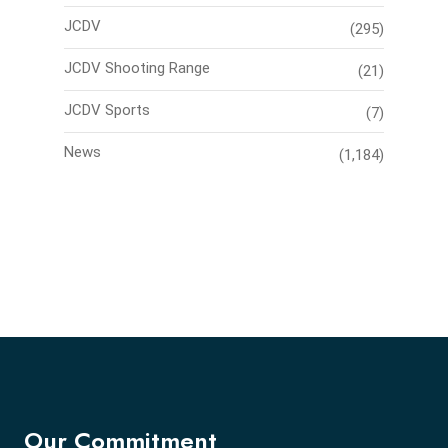
JCDV
(295)
JCDV Shooting Range
(21)
JCDV Sports
(7)
News
(1,184)
Our Commitment