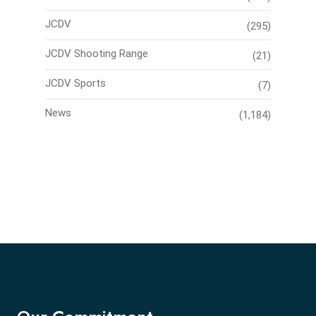
JCDV
(295)
JCDV Shooting Range
(21)
JCDV Sports
(7)
News
(1,184)