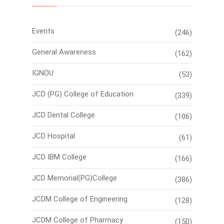
Events
(246)
General Awareness
(162)
IGNOU
(53)
JCD (PG) College of Education
(339)
JCD Dental College
(106)
JCD Hospital
(61)
JCD IBM College
(166)
JCD Memorial(PG)College
(386)
JCDM College of Engineering
(128)
JCDM College of Pharmacy
(150)