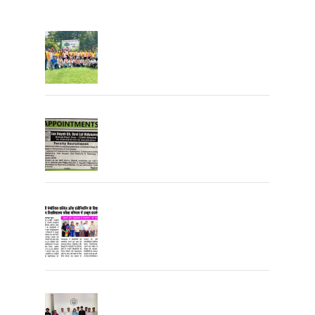
Tree Plantation
Join the JCDV Family | Faculty
Recruitment Open
University Topper
University Toppers