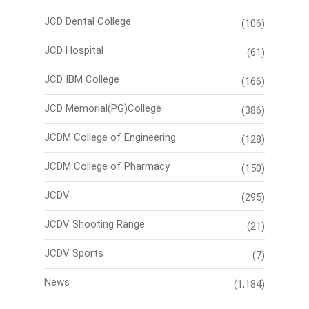
JCD Dental College
(106)
JCD Hospital
(61)
JCD IBM College
(166)
JCD Memorial(PG)College
(386)
JCDM College of Engineering
(128)
JCDM College of Pharmacy
(150)
JCDV
(295)
JCDV Shooting Range
(21)
JCDV Sports
(7)
News
(1,184)