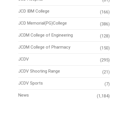
(61)
JCD IBM College
(166)
JCD Memorial(PG)College
(386)
JCDM College of Engineering
(128)
JCDM College of Pharmacy
(150)
JCDV
(295)
JCDV Shooting Range
(21)
JCDV Sports
(7)
News
(1,184)