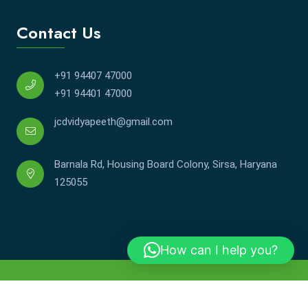
Contact Us
+91 94407 47000
+91 94401 47000
jcdvidyapeeth@gmail.com
Barnala Rd, Housing Board Colony, Sirsa, Haryana
125055
How can I help you?