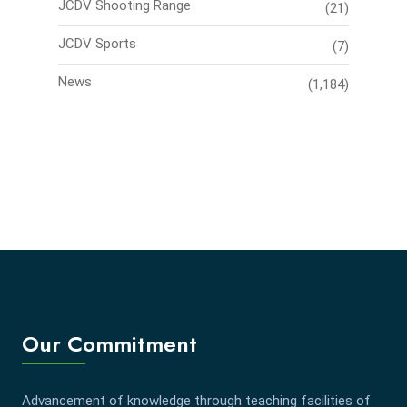
JCDV Shooting Range
(21)
JCDV Sports
(7)
News
(1,184)
Our Commitment
Advancement of knowledge through teaching facilities of