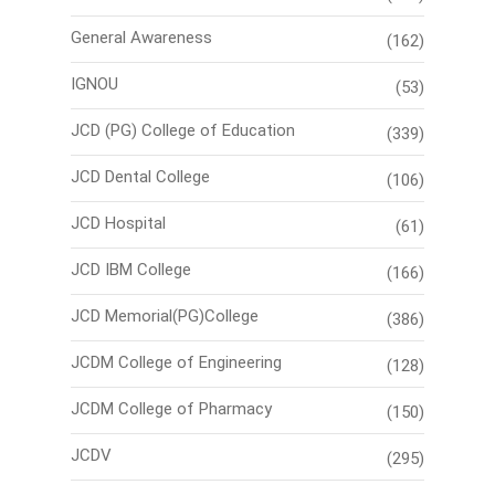
General Awareness
(162)
IGNOU
(53)
JCD (PG) College of Education
(339)
JCD Dental College
(106)
JCD Hospital
(61)
JCD IBM College
(166)
JCD Memorial(PG)College
(386)
JCDM College of Engineering
(128)
JCDM College of Pharmacy
(150)
JCDV
(295)