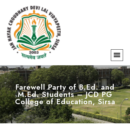
Farewell Party of B.Ed. and
M.Ed. Students – JCD PG
College of Education, Sirsa